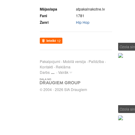
Mājaslapa
atpakalnakotne.lv
Fani
1781
Žanri
Hip Hop
Ieteikt
12
Ozola s
Pakalpojumi
Mobilā versija
Palīdzība
Kontakti
Reklāma
Darbs
Vairāk
© 2004 - 2026 SIA Draugiem
Ozola s