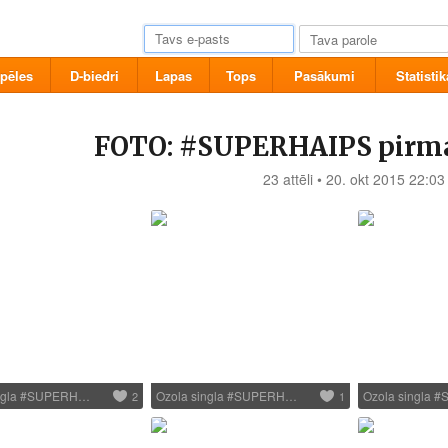
pēles
D-biedri
Lapas
Tops
Pasākumi
Statistik
FOTO: #SUPERHAIPS pirm
23 attēli • 20. okt 2015 22:03
ingla #SUPERH…
Ozola singla #SUPERH…
Ozola singla
2
1