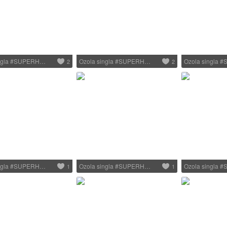
ingla #SUPERH…
Ozola singla #SUPERH…
Ozola singla
2
2
ingla #SUPERH…
Ozola singla #SUPERH…
Ozola singla
1
1