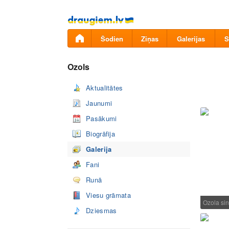
Pāriet
uz
saturu
Šodien
Ziņas
Galerijas
S
Ozols
Aktualitātes
Jaunumi
Pasākumi
Biogrāfija
Galerija
Fani
Runā
Viesu grāmata
Ozola s
Dziesmas