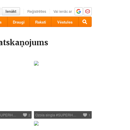
Ienākt
Reģistrēties
Vai ienāc ar
a
Draugi
Raksti
Vēstules
atskaņojums
 #SUPERH…
Ozola singla #SUPERH…
2
1