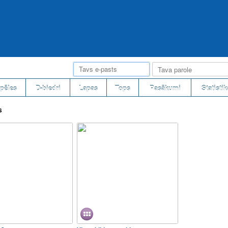
pēles
D-biedri
Lapas
Tops
Pasākumi
Statistik
s