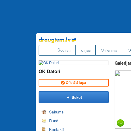
Pāriet
uz
saturu
Šodien
Ziņas
Galerijas
S
Galerija
OK Datori
Oficiālā lapa
Sekot
Sākums
Runā
Kontakti