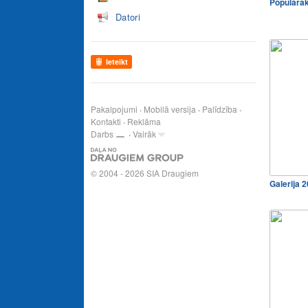
Populārā
Datori
Ieteikt
Pakalpojumi
Mobilā versija
Palīdzība
Kontakti
Reklāma
Darbs
Vairāk
© 2004 - 2026 SIA Draugiem
Galerija 