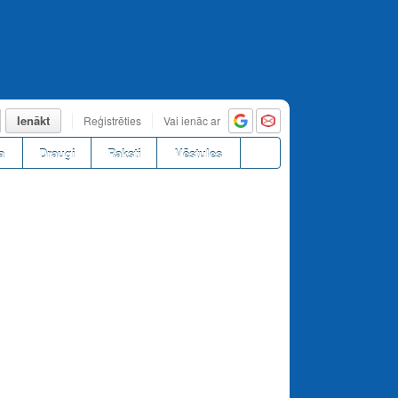
Ienākt
Reģistrēties
Vai ienāc ar
a
Draugi
Raksti
Vēstules