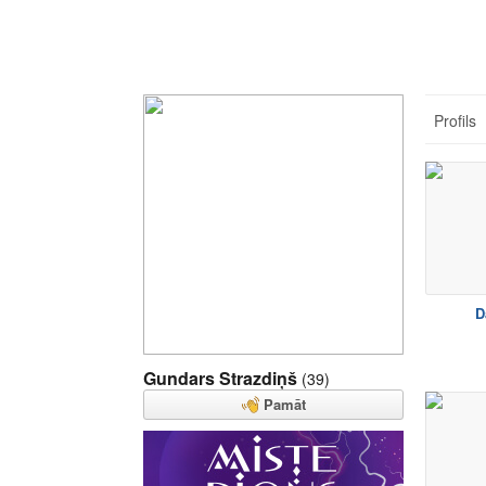
Profils
D
Gundars Strazdiņš
(39)
Pamāt