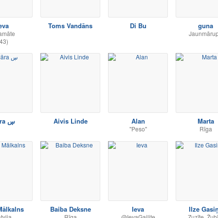
eva
Toms Vandāns
Di Bu
guna
amāte
Jaunmāru
43)
Māra ڛ
Aivis Linde
Alan
Marta
"Peso"
Rīga
Mālkalns
Baiba Deksne
Ieva
Ilze Gasi
tvija
Rīga
@IevaGailite
Zuzīte, Žub