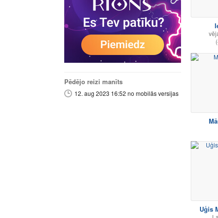
I
vēj
(
Pēdējo reizi manīts
12. aug 2023 16:52 no mobilās versijas
Uģis 
La