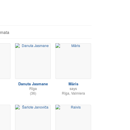
āmata
Danuta Jasmane
Māris
Rīga
says
(36)
Rīga, Valmiera