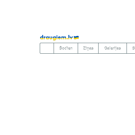
Pāriet
uz
saturu
Šodien
Ziņas
Galerijas
S