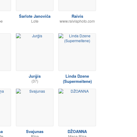
Šarlote Janoviča
Raivis
pe
Lote
www.raivisphoto.com
Jurģis
Linda Dzene
(37)
(Supermeitene)
ņa
Svajunas
DŽOANNA
īte
Rīga
Mana Rīga