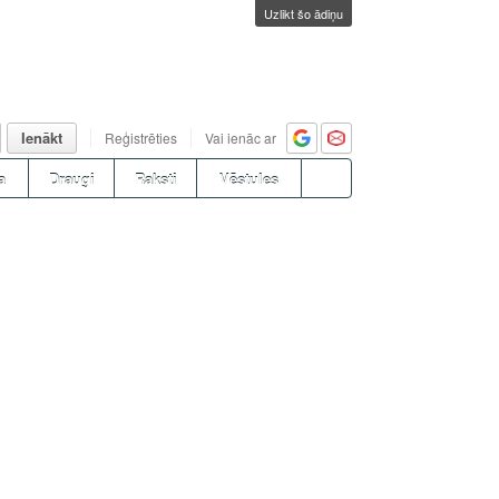
Uzlikt šo ādiņu
Ienākt
Reģistrēties
Vai ienāc ar
a
Draugi
Raksti
Vēstules