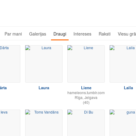
Par mani
Galerijas
Draugi
Intereses
Raksti
Viesu gr
ārta
Laura
Liene
Laila
hameleons.tumblr.com
Rīga, Jelgava
(40)