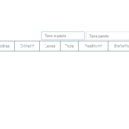
pēles
D-biedri
Lapas
Tops
Pasākumi
Statistik