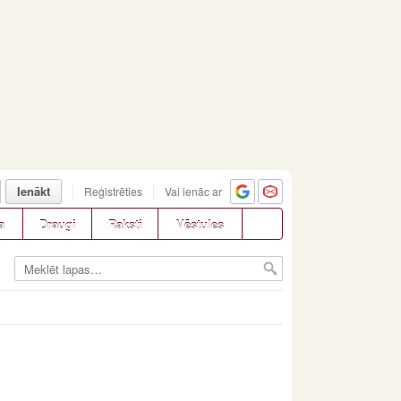
Ienākt
Reģistrēties
Vai ienāc ar
a
Draugi
Raksti
Vēstules