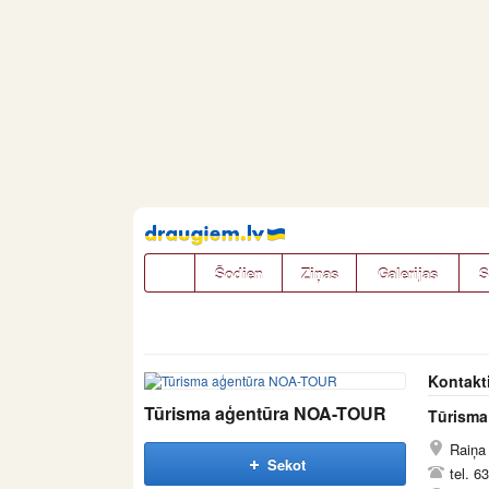
Pāriet
uz
saturu
Šodien
Ziņas
Galerijas
S
Kontakt
Tūrisma aģentūra NOA-TOUR
Tūrisma
Raiņa 
Sekot
tel. 