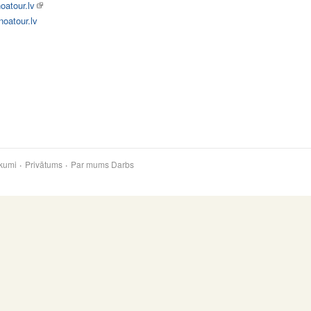
oatour.lv
oatour.lv
kumi
Privātums
Par mums
Darbs