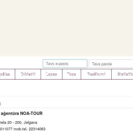
pēles
D-biedri
Lapas
Tops
Pasākumi
Statistik
i
 aģentūra NOA-TOUR
iela 20 - 200, Jelgava
63011077 mob.tel. 22314063