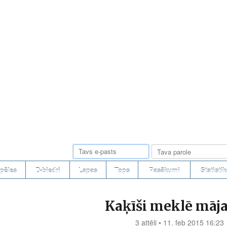
pēles
D-biedri
Lapas
Tops
Pasākumi
Statistik
Kaķīši meklē māj
3 attēli • 11. feb 2015 16:23