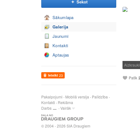
Sekot
Sākumlapa
Galerija
Jaunumi
Kontakti
Aptaujas
Aizkrauk
Ieteikt
23
Patīk
Pakalpojumi
Mobilā versija
Palīdzība
Kontakti
Reklāma
Darbs
Vairāk
© 2004 - 2026 SIA Draugiem