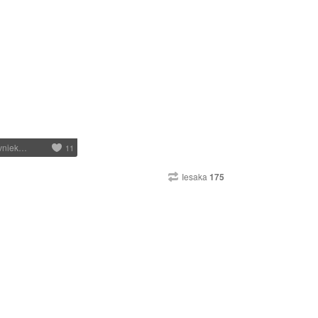
īvniek…
11
Iesaka
175