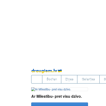
Pāriet
uz
saturu
Šodien
Ziņas
Galerijas
S
Ar Mīlestību- pret visu dzīvo.