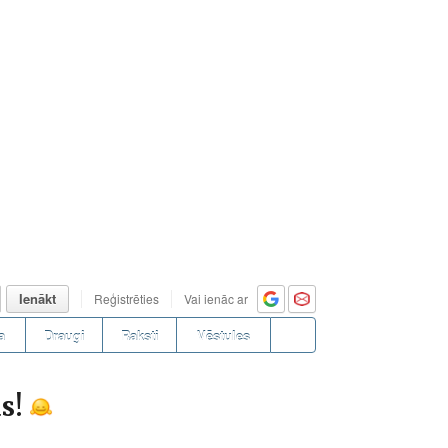
Ienākt
Reģistrēties
Vai ienāc ar
a
Draugi
Raksti
Vēstules
as!