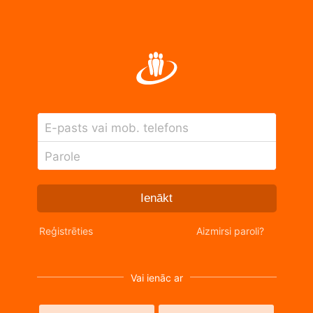
E-pasts vai mob. telefons
Parole
Ienākt
Reģistrēties
Aizmirsi paroli?
Vai ienāc ar