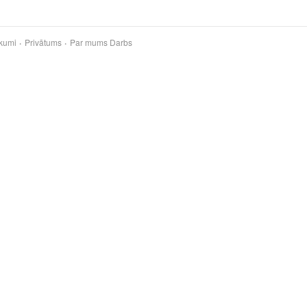
kumi
Privātums
Par mums
Darbs