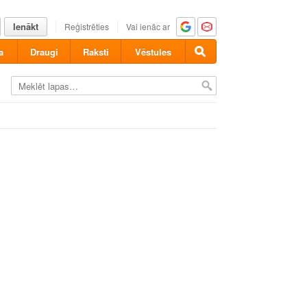
Ienākt
Reģistrēties
Vai ienāc ar
a
Draugi
Raksti
Vēstules