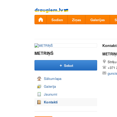
Pāriet
uz
saturu
Šodien
Ziņas
Galerijas
S
Kontakt
METRIŅŠ
METRIŅ
Striķu
Sekot
+371 
gunci
Sākumlapa
Galerija
Jaunumi
Kontakti