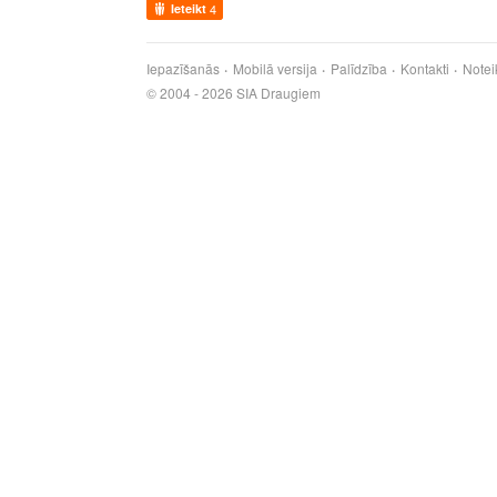
Ieteikt
4
Iepazīšanās
Mobilā versija
Palīdzība
Kontakti
Notei
© 2004 - 2026 SIA Draugiem