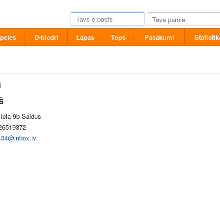
pēles
D-biedri
Lapas
Tops
Pasākumi
Statistik
i
Š
 iela 9b Saldus
26519372
s34@inbox.lv