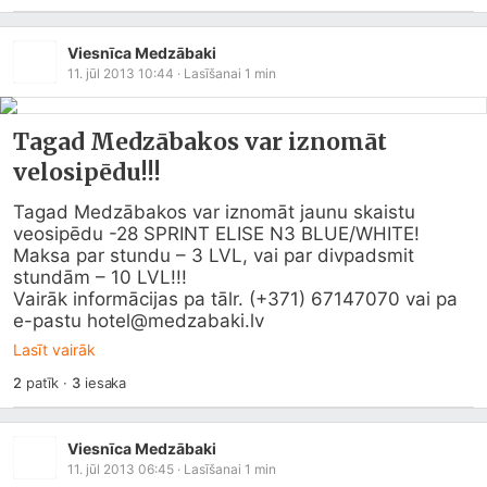
Viesnīca Medzābaki
11. jūl 2013 10:44
· Lasīšanai
1
min
Tagad Medzābakos var iznomāt
velosipēdu!!!
Tagad Medzābakos var iznomāt jaunu skaistu 
veosipēdu -28 SPRINT ELISE N3 BLUE/WHITE! 

Maksa par stundu – 3 LVL, vai par divpadsmit 
stundām – 10 LVL!!! 

Vairāk informācijas pa tālr. (+371) 67147070 vai pa 
e-pastu hotel@
medzabaki.lv
Lasīt vairāk
2
patīk
·
3
iesaka
Viesnīca Medzābaki
11. jūl 2013 06:45
· Lasīšanai
1
min