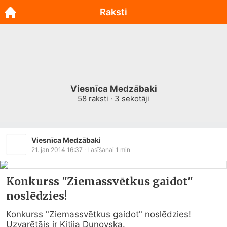
Raksti
Viesnīca Medzābaki
58
raksti ·
3
sekotāji
Viesnīca Medzābaki
21. jan 2014 16:37
· Lasīšanai
1
min
Konkurss "Ziemassvētkus gaidot"
noslēdzies!
Konkurss "Ziemassvētkus gaidot" noslēdzies!

Uzvarētājs ir Kitija Dunovska.
