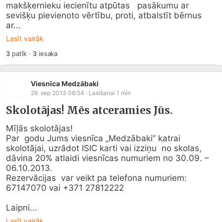
makšķernieku iecienītu atpūtas   pasākumu ar 
sevišķu pievienoto vērtību, proti, atbalstīt bērnus 
ar...
Lasīt vairāk
3
patīk
·
3
iesaka
Viesnīca Medzābaki
29. sep 2013 06:54
· Lasīšanai
1
min
Skolotājas! Mēs atceramies Jūs.
Mīļās skolotājas! 

Par  godu Jums viesnīca „Medzābaki” katrai 
skolotājai, uzrādot ISIC karti vai izziņu  no skolas, 
dāvina 20% atlaidi viesnīcas numuriem no 30.09. –  
06.10.2013. 

Rezervācijas  var veikt pa telefona numuriem: 
67147070 vai +371 27812222 

Laipni...
Lasīt vairāk