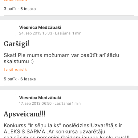
3
patīk
·
5
iesaka
Viesnīca Medzābaki
24. sep 2013 15:33
· Lasīšanai
1
min
Garšīgi!
Skat! Pie mums možumam var pasūtīt arī šādu 
skaistumu :)
Lasīt vairāk
5
patīk
·
6
iesaka
Viesnīca Medzābaki
17. sep 2013 06:50
· Lasīšanai
1
min
Apsveicam!!!
Konkurss "Ir sēņu laiks" noslēdzies!Uzvarētājs ir  
ALEKSIS SARMA .Ar konkursa uzvarētāju 
sazināsimies personīgi.Gaidam jaunos konkursus!!!  