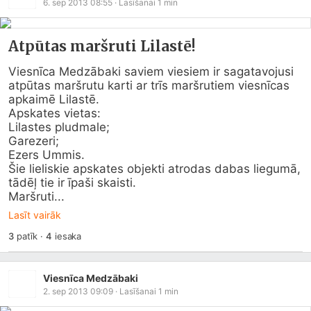
6. sep 2013 08:55
· Lasīšanai
1
min
Atpūtas maršruti Lilastē!
Viesnīca Medzābaki saviem viesiem ir sagatavojusi 
atpūtas maršrutu karti ar trīs maršrutiem viesnīcas 
apkaimē Lilastē.

Apskates vietas:

Lilastes pludmale;

Garezeri;

Ezers Ummis.

Šie lieliskie apskates objekti atrodas dabas liegumā, 
tādēļ tie ir īpaši skaisti.

Maršruti...
Lasīt vairāk
3
patīk
·
4
iesaka
Viesnīca Medzābaki
2. sep 2013 09:09
· Lasīšanai
1
min