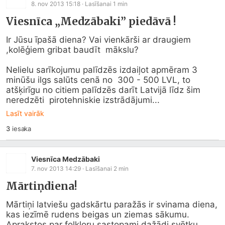
8. nov 2013 15:18
· Lasīšanai
1
min
Viesnīca „Medzābaki” piedāvā !
Ir Jūsu īpašā diena? Vai vienkārši ar draugiem 
,kolēģiem gribat baudīt  mākslu? 

Nelielu sarīkojumu palīdzēs izdaiļot apmēram 3 
minūšu ilgs salūts cenā no  300 - 500 LVL, to 
atšķirīgu no citiem palīdzēs darīt Latvijā līdz šim 
neredzēti  pirotehniskie izstrādājumi...
Lasīt vairāk
3
iesaka
Viesnīca Medzābaki
7. nov 2013 14:29
· Lasīšanai
2
min
Mārtiņdiena!
Mārtiņi latviešu gadskārtu paražās ir svinama diena, 
kas iezīmē rudens beigas un ziemas sākumu. 
Aprakstos par folkloru sastopami dažādi svētku 