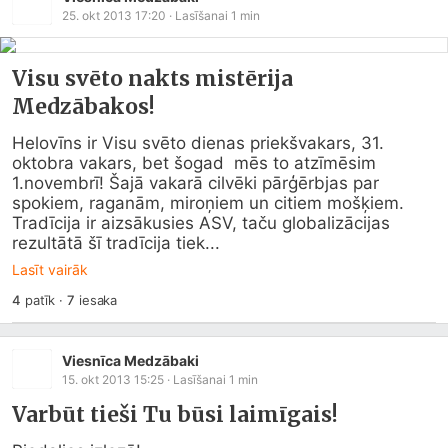
25. okt 2013 17:20
· Lasīšanai
1
min
Visu svēto nakts mistērija
Medzābakos!
Helovīns ir Visu svēto dienas priekšvakars, 31. 
oktobra vakars, bet šogad  mēs to atzīmēsim 
1.novembrī! Šajā vakarā cilvēki pārģērbjas par 
spokiem, raganām, miroņiem un citiem mošķiem. 
Tradīcija ir aizsākusies ASV, taču globalizācijas 
rezultātā šī tradīcija tiek...
Lasīt vairāk
4
patīk
·
7
iesaka
Viesnīca Medzābaki
15. okt 2013 15:25
· Lasīšanai
1
min
Varbūt tieši Tu būsi laimīgais!