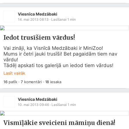
Viesnīca Medzābaki
14. mai 2013 08:13
· Lasīšanai
1
min
Iedot trusīšiem vārdus!
Vai zināji, ka Visnīcā Medzābaki ir MiniZoo!

Mums ir četri jauki trusīši! Bet pagaidām tiem nav 
vārdu! 

Tādēļ apskati tos galerijā un iedod tiem vārdus!
Lasīt vairāk
16
patīk
·
7
komentāri
·
18
iesaka
Viesnīca Medzābaki
10. mai 2013 09:46
· Lasīšanai
1
min
Vismīļākie sveicieni māmiņu dienā!