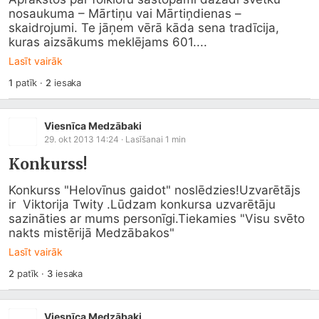
nosaukuma – Mārtiņu vai Mārtiņdienas – 
skaidrojumi. Te jāņem vērā kāda sena tradīcija, 
kuras aizsākums meklējams 601....
Lasīt vairāk
1
patīk
·
2
iesaka
Viesnīca Medzābaki
29. okt 2013 14:24
· Lasīšanai
1
min
Konkurss!
Konkurss "Helovīnus gaidot" noslēdzies!Uzvarētājs 
ir  Viktorija Twity .Lūdzam konkursa uzvarētāju 
sazināties ar mums personīgi.Tiekamies "Visu svēto 
nakts mistērijā Medzābakos"
Lasīt vairāk
2
patīk
·
3
iesaka
Viesnīca Medzābaki