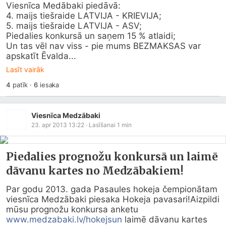
Viesnīca Medābaki piedāvā:

4. maijs tiešraide LATVIJA - KRIEVIJA;

5. maijs tiešraide LATVIJA - ASV;

Piedalies konkursā un saņem 15 % atlaidi;

Un tas vēl nav viss - pie mums BEZMAKSAS var 
apskatīt Ēvalda...
Lasīt vairāk
4
patīk
·
6
iesaka
Viesnīca Medzābaki
23. apr 2013 13:22
· Lasīšanai
1
min
Piedalies prognožu konkursā un laimē
dāvanu kartes no Medzābakiem!
Par godu 2013. gada Pasaules hokeja čempionātam 
viesnīca Medzābaki piesaka Hokeja pavasari!Aizpildi 
mūsu prognožu konkursa anketu 
www.medzabaki.lv/hokejsun
 laimē dāvanu kartes 