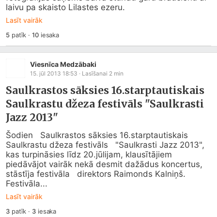
laivu pa skaisto Lilastes ezeru.
Lasīt vairāk
5
patīk
·
10
iesaka
Viesnīca Medzābaki
15. jūl 2013 18:53
· Lasīšanai
2
min
Saulkrastos sāksies 16.starptautiskais
Saulkrastu džeza festivāls "Saulkrasti
Jazz 2013"
Šodien   Saulkrastos sāksies 16.starptautiskais 
Saulkrastu džeza festivāls   "Saulkrasti Jazz 2013", 
kas turpināsies līdz 20.jūlijam, klausītājiem   
piedāvājot vairāk nekā desmit dažādus koncertus, 
stāstīja festivāla   direktors Raimonds Kalniņš.         
Festivāla...
Lasīt vairāk
3
patīk
·
3
iesaka