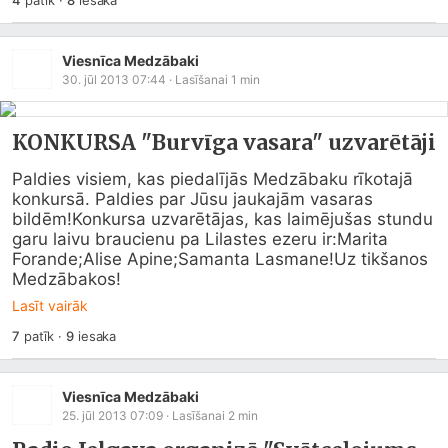
4
patīk
·
8
iesaka
Viesnīca Medzābaki
30. jūl 2013 07:44
· Lasīšanai
1
min
KONKURSA "Burvīga vasara" uzvarētāji
Paldies visiem, kas piedalījās Medzābaku rīkotajā 
konkursā. Paldies par Jūsu jaukajām vasaras 
bildēm!Konkursa uzvarētājas, kas laimējušas stundu 
garu laivu braucienu pa Lilastes ezeru ir:Marita 
Forande;Alise Apine;Samanta Lasmane!Uz tikšanos 
Medzābakos!
Lasīt vairāk
7
patīk
·
9
iesaka
Viesnīca Medzābaki
25. jūl 2013 07:09
· Lasīšanai
2
min