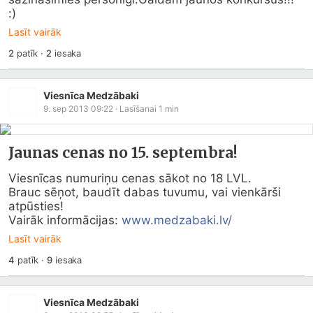
:)
Lasīt vairāk
2
patīk
·
2
iesaka
Viesnīca Medzābaki
9. sep 2013 09:22
· Lasīšanai
1
min
Jaunas cenas no 15. septembra!
Viesnīcas numuriņu cenas sākot no 18 LVL.

Brauc sēņot, baudīt dabas tuvumu, vai vienkārši 
atpūsties!

Vairāk informācijas: 
www.medzabaki.lv/
Lasīt vairāk
4
patīk
·
9
iesaka
Viesnīca Medzābaki