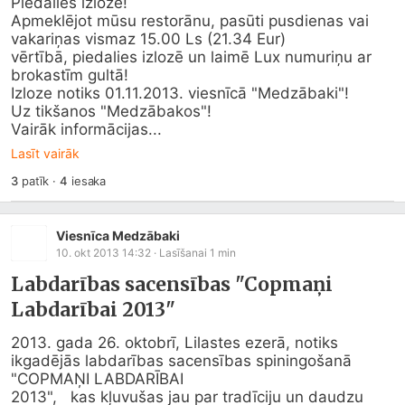
Piedalies izlozē!

Apmeklējot mūsu restorānu, pasūti pusdienas vai 
vakariņas vismaz 15.00 Ls (21.34 Eur)

vērtībā, piedalies izlozē un laimē Lux numuriņu ar 
brokastīm gultā!

Izloze notiks 01.11.2013. viesnīcā "Medzābaki"!

Uz tikšanos "Medzābakos"!

Vairāk informācijas...
Lasīt vairāk
3
patīk
·
4
iesaka
Viesnīca Medzābaki
10. okt 2013 14:32
· Lasīšanai
1
min
Labdarības sacensības "Copmaņi
Labdarībai 2013"
2013. gada 26. oktobrī, Lilastes ezerā, notiks 
ikgadējās labdarības sacensības spiningošanā 
"COPMAŅI LABDARĪBAI

2013",   kas kļuvušas jau par tradīciju un daudzu 