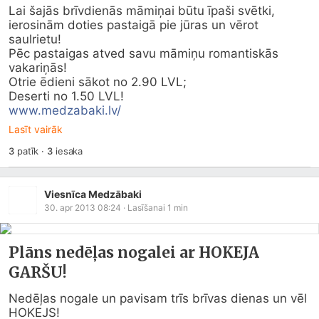
Lai šajās brīvdienās māmiņai būtu īpaši svētki, 
ierosinām doties pastaigā pie jūras un vērot 
saulrietu!

Pēc pastaigas atved savu māmiņu romantiskās 
vakariņās!

Otrie ēdieni sākot no 2.90 LVL;

www.medzabaki.lv/
Lasīt vairāk
3
patīk
·
3
iesaka
Viesnīca Medzābaki
30. apr 2013 08:24
· Lasīšanai
1
min
Plāns nedēļas nogalei ar HOKEJA
GARŠU!
Nedēļas nogale un pavisam trīs brīvas dienas un vēl 
HOKEJS!
