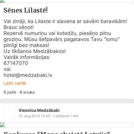
Sēnes Lilastē!
Vai zināji, ka Lilaste ir slavena ar savām baravikām!

Brauc sēņot!

Rezervē numuriņu vai kotedžu, piesēņo pilnu 
groziņu. Mūsu šefpavārs pagatavos Tavu "lomu" 
pilnīgi bez maksas!

Uz tikšanos Medzābakos!

Vairāk informācijas:

67147070

vai 

hotel@
medzabaki.lv
Lasīt vairāk
5
patīk
·
6
iesaka
Viesnīca Medzābaki
15. aug 2013 12:30
· Lasīšanai
1
min