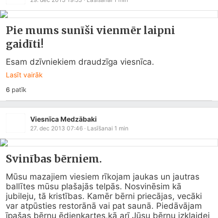
Pie mums sunīši vienmēr laipni
gaidīti!
Esam dzīvniekiem draudzīga viesnīca.
Lasīt vairāk
6
patīk
Viesnīca Medzābaki
27. dec 2013 07:46
· Lasīšanai
1
min
Svinības bērniem.
Mūsu mazajiem viesiem rīkojam jaukas un jautras 
ballītes mūsu plašajās telpās. Nosvinēsim kā 
jubileju, tā kristības. Kamēr bērni priecājas, vecāki 
var atpūsties restorānā vai pat saunā. Piedāvājam 
īpašas bērnu ēdienkartes,kā arī Jūsu bērnu izklaidei 