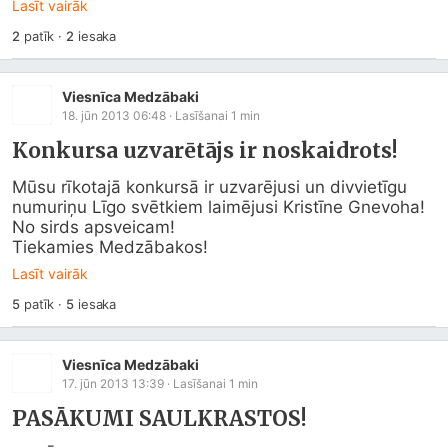
Lasīt vairāk
2
patīk
·
2
iesaka
Viesnīca Medzābaki
18. jūn 2013 06:48
· Lasīšanai
1
min
Konkursa uzvarētājs ir noskaidrots!
Mūsu rīkotajā konkursā ir uzvarējusi un divvietīgu 
numuriņu Līgo svētkiem laimējusi Kristīne Gnevoha!

No sirds apsveicam!

Tiekamies Medzābakos!
Lasīt vairāk
5
patīk
·
5
iesaka
Viesnīca Medzābaki
17. jūn 2013 13:39
· Lasīšanai
1
min
PASĀKUMI SAULKRASTOS!