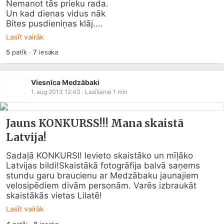
Nemanot tās prieku rada. 

Un kad dienas vidus nāk 

Bites pusdieniņas klāj....
Lasīt vairāk
5
patīk
·
7
iesaka
Viesnīca Medzābaki
1. aug 2013 12:43
· Lasīšanai
1
min
Jauns KONKURSS!!! Mana skaistā
Latvija!
Sadaļā KONKURSI! Ievieto skaistāko un mīļāko 
Latvijas bildi!Skaistākā fotogrāfija balvā saņems 
stundu garu braucienu ar Medzābaku jaunajiem 
velosipēdiem divām personām. Varēs izbraukāt 
skaistākās vietas Lilatē!
Lasīt vairāk