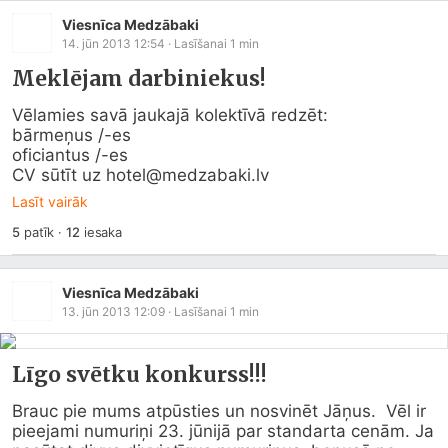
Viesnīca Medzābaki
14. jūn 2013 12:54
· Lasīšanai
1
min
Meklējam darbiniekus!
Vēlamies savā jaukajā kolektīvā redzēt:

bārmeņus /-es

oficiantus /-es

CV sūtīt uz hotel@
medzabaki.lv
Lasīt vairāk
5
patīk
·
12
iesaka
Viesnīca Medzābaki
13. jūn 2013 12:09
· Lasīšanai
1
min
Līgo svētku konkurss!!!
Brauc pie mums atpūsties un nosvinēt Jāņus.  Vēl ir 
pieejami numuriņi 23. jūnijā par standarta cenām. Ja 