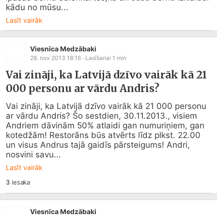
kādu no mūsu...
Lasīt vairāk
Viesnīca Medzābaki
28. nov 2013 18:16
· Lasīšanai
1
min
Vai zināji, ka Latvijā dzīvo vairāk kā 21
000 personu ar vārdu Andris?
Vai zināji, ka Latvijā dzīvo vairāk kā 21 000 personu 
ar vārdu Andris? Šo sestdien, 30.11.2013., visiem 
Andriem dāvinām 50% atlaidi gan numuriņiem, gan 
kotedžām! Restorāns būs atvērts līdz plkst. 22.00 
un visus Andrus tajā gaidīs pārsteigums! Andri, 
nosvini savu...
Lasīt vairāk
3
iesaka
Viesnīca Medzābaki