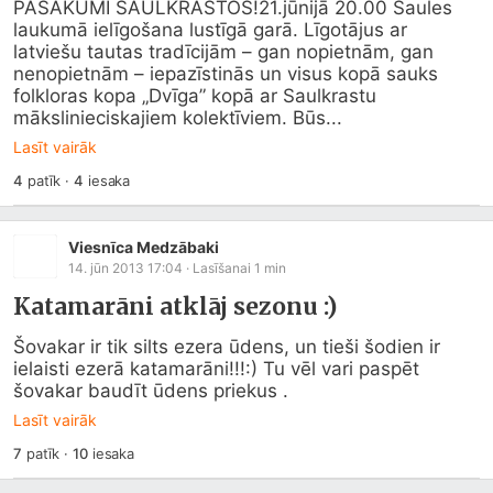
PASĀKUMI SAULKRASTOS!21.jūnijā 20.00 Saules 
laukumā ielīgošana lustīgā garā. Līgotājus ar 
latviešu tautas tradīcijām – gan nopietnām, gan 
nenopietnām – iepazīstinās un visus kopā sauks 
folkloras kopa „Dvīga” kopā ar Saulkrastu 
mākslinieciskajiem kolektīviem. Būs...
Lasīt vairāk
4
patīk
·
4
iesaka
Viesnīca Medzābaki
14. jūn 2013 17:04
· Lasīšanai
1
min
Katamarāni atklāj sezonu :)
Šovakar ir tik silts ezera ūdens, un tieši šodien ir 
ielaisti ezerā katamarāni!!!:) Tu vēl vari paspēt 
šovakar baudīt ūdens priekus .
Lasīt vairāk
7
patīk
·
10
iesaka