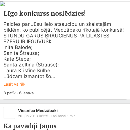
Līgo konkurss noslēdzies!
Paldies par Jūsu lielo atsaucību un skaistajām 
bildēm, ko publicējāt Medzābaku rīkotajā konkursā!

STUNDU GARUS BRAUCIENUS PA LILASTES 
EZERU IR IEGUVUŠI:

Inita Balode;

Sanita Štrausa;

Kate Stepe;

Santa Zeltiņa (Strause);

Laura Kristīne Kulbe.

Lūdzam izmantot šo...
Lasīt vairāk
3
patīk
·
6
iesaka
Viesnīca Medzābaki
26. jūn 2013 06:25
· Lasīšanai
1
min
Kā pavādīji Jāņus