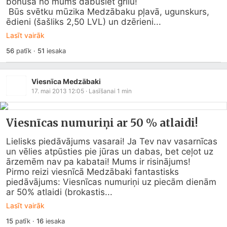
bonusā no mums dabūsiet grilu! 

 Būs svētku mūzika Medzābaku pļavā, ugunskurs, 
ēdieni (šašliks 2,50 LVL) un dzērieni...
Lasīt vairāk
56
patīk
·
51
iesaka
Viesnīca Medzābaki
17. mai 2013 12:05
· Lasīšanai
1
min
Viesnīcas numuriņi ar 50 % atlaidi!
Lielisks piedāvājums vasarai! Ja Tev nav vasarnīcas 
un vēlies atpūsties pie jūras un dabas, bet ceļot uz 
ārzemēm nav pa kabatai! Mums ir risinājums!

Pirmo reizi viesnīcā Medzābaki fantastisks 
piedāvājums: Viesnīcas numuriņi uz piecām dienām 
ar 50% atlaidi (brokastis...
Lasīt vairāk
15
patīk
·
16
iesaka