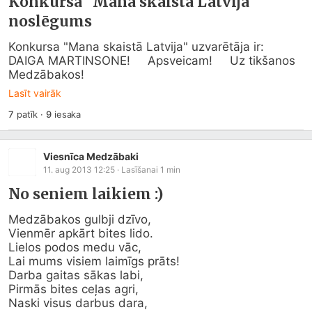
Konkursa "Mana skaistā Latvija"
noslēgums
Konkursa "Mana skaistā Latvija" uzvarētāja ir:      
DAIGA MARTINSONE!     Apsveicam!     Uz tikšanos 
Medzābakos!
Lasīt vairāk
7
patīk
·
9
iesaka
Viesnīca Medzābaki
11. aug 2013 12:25
· Lasīšanai
1
min
No seniem laikiem :)
Medzābakos gulbji dzīvo, 

Vienmēr apkārt bites lido. 

Lielos podos medu vāc, 

Lai mums visiem laimīgs prāts! 

Darba gaitas sākas labi, 

Pirmās bites ceļas agri, 

Naski visus darbus dara, 
