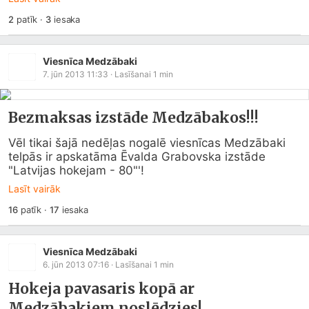
2
patīk
·
3
iesaka
Viesnīca Medzābaki
7. jūn 2013 11:33
· Lasīšanai
1
min
Bezmaksas izstāde Medzābakos!!!
Vēl tikai šajā nedēļas nogalē viesnīcas Medzābaki 
telpās ir apskatāma Ēvalda Grabovska izstāde

"Latvijas hokejam - 80"'!
Lasīt vairāk
16
patīk
·
17
iesaka
Viesnīca Medzābaki
6. jūn 2013 07:16
· Lasīšanai
1
min
Hokeja pavasaris kopā ar
Medzābakiem noslēdzies!