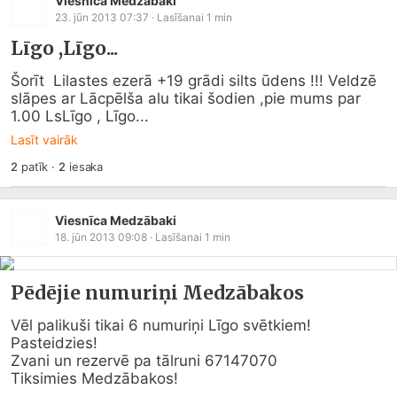
Viesnīca Medzābaki
23. jūn 2013 07:37
· Lasīšanai
1
min
Līgo ,Līgo...
Šorīt  Lilastes ezerā +19 grādi silts ūdens !!! Veldzē 
slāpes ar Lācpēlša alu tikai šodien ,pie mums par 
1.00 LsLīgo , Līgo...
Lasīt vairāk
2
patīk
·
2
iesaka
Viesnīca Medzābaki
18. jūn 2013 09:08
· Lasīšanai
1
min
Pēdējie numuriņi Medzābakos
Vēl palikuši tikai 6 numuriņi Līgo svētkiem!

Pasteidzies!

Zvani un rezervē pa tālruni 67147070

Tiksimies Medzābakos!