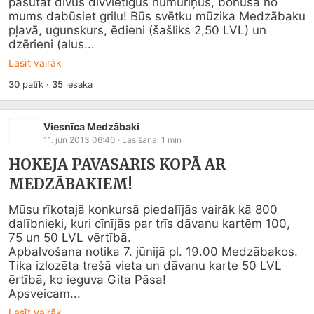
pasūtat divus divvietīgus numuriņus, bonusā no 
mums dabūsiet grilu! Būs svētku mūzika Medzābaku 
pļavā, ugunskurs, ēdieni (šašliks 2,50 LVL) un 
dzērieni (alus...
Lasīt vairāk
30
patīk
·
35
iesaka
Viesnīca Medzābaki
11. jūn 2013 06:40
· Lasīšanai
1
min
HOKEJA PAVASARIS KOPĀ AR
MEDZĀBAKIEM!
Mūsu rīkotajā konkursā piedalījās vairāk kā 800 
dalībnieki, kuri cīnījās par trīs dāvanu kartēm 100, 
75 un 50 LVL vērtībā.

Apbalvošana notika 7. jūnijā pl. 19.00 Medzābakos.

Tika izlozēta trešā vieta un dāvanu karte 50 LVL 
ērtībā, ko ieguva Gita Pāsa!

Apsveicam...
Lasīt vairāk