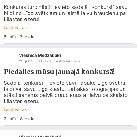
Konkurss turpinās!!! Ievieto sadaļā "Konkursi" savu 
bildi no Līgo svētkiem un laimē laivu braucienu pa 
Lilastes ezeru!
Lasīt vairāk
6
patīk
·
7
iesaka
Viesnīca Medzābaki
25. jūn 2013 09:23
· Lasīšanai
1
min
Piedalies mūsu jaunajā konkursā!
Sadaļā konkursi - ievieto savu labāko Līgo svētku 
bildi vai savu Līgo stāstu. Labākās fotogrāfijas un 
stāsti saņems balvā braucienus ar laivu pa skaisto 
Lilastes ezeru.
Lasīt vairāk
7
patīk
·
8
iesaka