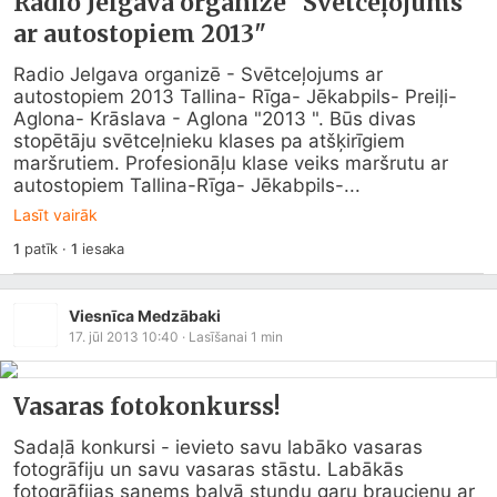
Radio Jelgava organizē "Svētceļojums
ar autostopiem 2013"
Radio Jelgava organizē - Svētceļojums ar 
autostopiem 2013 Tallina- Rīga- Jēkabpils- Preiļi- 
Aglona- Krāslava - Aglona "2013 ". Būs divas 
stopētāju svētceļnieku klases pa atšķirīgiem 
maršrutiem. Profesionāļu klase veiks maršrutu ar 
autostopiem Tallina-Rīga- Jēkabpils-...
Lasīt vairāk
1
patīk
·
1
iesaka
Viesnīca Medzābaki
17. jūl 2013 10:40
· Lasīšanai
1
min
Vasaras fotokonkurss!
Sadaļā konkursi - ievieto savu labāko vasaras 
fotogrāfiju un savu vasaras stāstu. Labākās 
fotogrāfijas saņems balvā stundu garu braucienu ar 