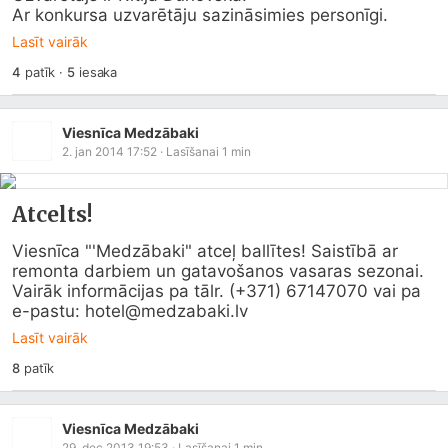
Ar konkursa uzvarētāju sazināsimies personīgi.
Lasīt vairāk
4
patīk
·
5
iesaka
Viesnīca Medzābaki
2. jan 2014 17:52
· Lasīšanai
1
min
Atcelts!
Viesnīca "'Medzābaki" atceļ ballītes! Saistībā ar 
remonta darbiem un gatavošanos vasaras sezonai.

Vairāk informācijas pa tālr. (+371) 67147070 vai pa 
e-pastu: hotel@
medzabaki.lv
Lasīt vairāk
8
patīk
Viesnīca Medzābaki
29. dec 2013 19:53
· Lasīšanai
1
min