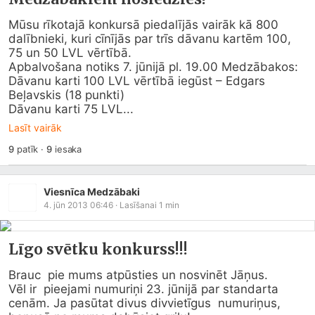
Mūsu rīkotajā konkursā piedalījās vairāk kā 800 
dalībnieki, kuri cīnījās par trīs dāvanu kartēm 100, 
75 un 50 LVL vērtībā.

Apbalvošana notiks 7. jūnijā pl. 19.00 Medzābakos:

Dāvanu karti 100 LVL vērtībā iegūst – Edgars 
Beļavskis (18 punkti)

Dāvanu karti 75 LVL...
Lasīt vairāk
9
patīk
·
9
iesaka
Viesnīca Medzābaki
4. jūn 2013 06:46
· Lasīšanai
1
min
Līgo svētku konkurss!!!
Brauc  pie mums atpūsties un nosvinēt Jāņus.  

Vēl ir  pieejami numuriņi 23. jūnijā par standarta 
cenām. Ja pasūtat divus divvietīgus  numuriņus, 