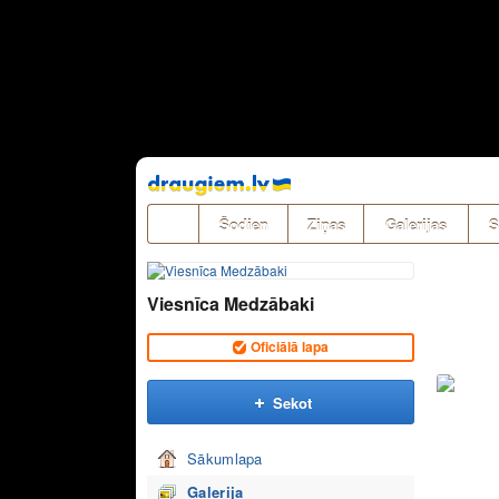
Pāriet
uz
saturu
Šodien
Ziņas
Galerijas
S
Viesnīca Medzābaki
Oficiālā lapa
Sekot
Sākumlapa
Galerija