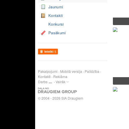
Jaunumi
Kontakti
Konkursi
Pasākumi
Ieteikt
5
Pakalpojumi
Mobilā versija
Palīdzība
Kontakti
Reklāma
Darbs
Vairāk
© 2004 - 2026 SIA Draugiem