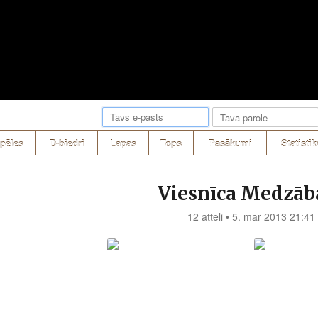
pēles
D-biedri
Lapas
Tops
Pasākumi
Statistik
Viesnīca Medzāb
12 attēli • 5. mar 2013 21:41