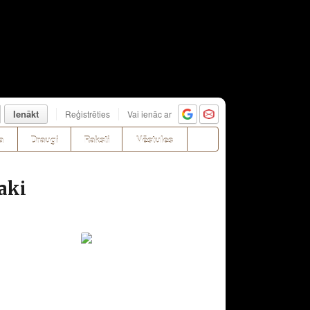
Ienākt
Reģistrēties
Vai ienāc ar
a
Draugi
Raksti
Vēstules
aki