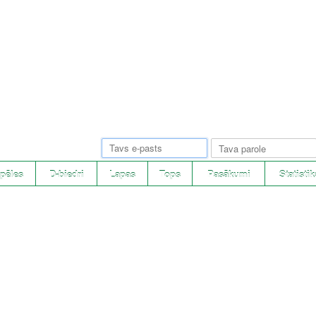
pēles
D-biedri
Lapas
Tops
Pasākumi
Statistik