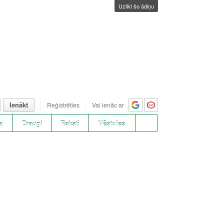
Uzlikt šo ādiņu
Ienākt
Reģistrēties
Vai ienāc ar
a
Draugi
Raksti
Vēstules