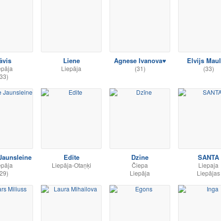
āvis
Liene
Agnese Ivanova♥
Elvijs Maul
epāja
Liepāja
(31)
(33)
33)
Jaunsleine
Edite
Dzīne
SANTA
epāja
Liepāja-Otaņķi
Čiepa
Liepaja
29)
Liepāja
Liepājas