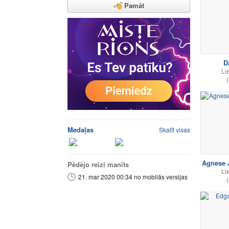
Pamāt
D
Li
(
Medaļas
Skatīt visas
Agnese 
Pēdējo reizi manīts
Li
21. mar 2020 00:34 no mobilās versijas
(