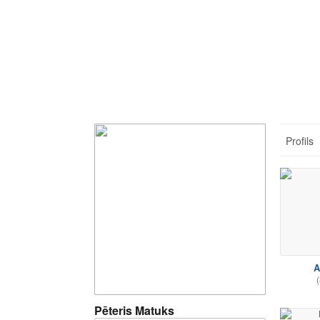
Profils
A
(
Pēteris Matuks