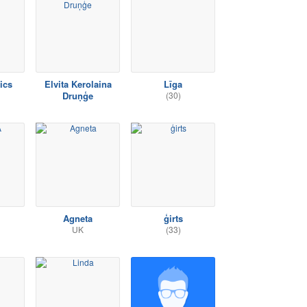
ics
Elvita Kerolaina
Līga
Druņģe
(30)
Agneta
ģirts
UK
(33)