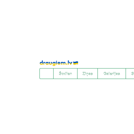
Pāriet
uz
saturu
Šodien
Ziņas
Galerijas
S