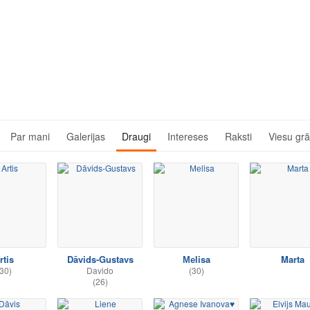
Par mani
Galerijas
Draugi
Intereses
Raksti
Viesu gr
rtis
Dāvids-Gustavs
Меlisa
Marta
30)
Davido
(30)
(26)