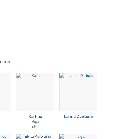
āmata
Karlīna
Laima Zvirbule
Rīga
(30)