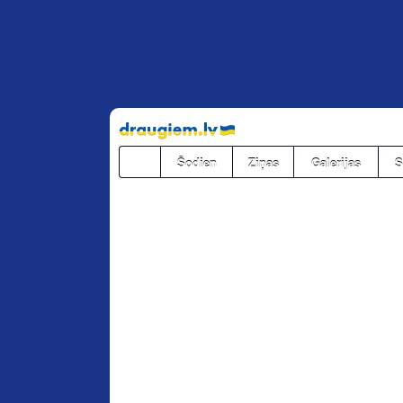
Pāriet
uz
saturu
Šodien
Ziņas
Galerijas
S