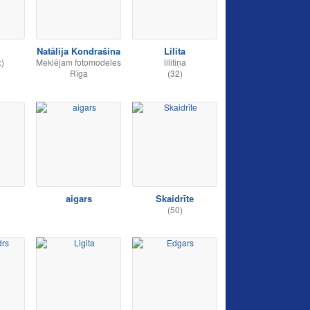
Natālija Kondrašina
Lilita
:)
Meklējam fotomodeles
lilitiņa
Rīga
(32)
aigars
Skaidrītе
(50)