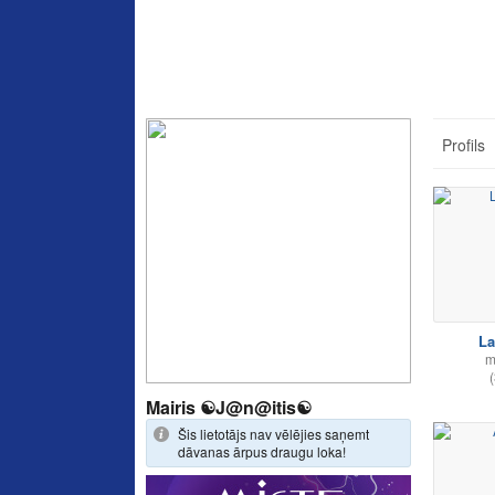
Profils
L
m
(
Mairis ☯J@n@itis☯
Šis lietotājs nav vēlējies saņemt
dāvanas ārpus draugu loka!