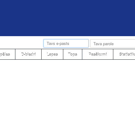
pēles
D-biedri
Lapas
Tops
Pasākumi
Statistik