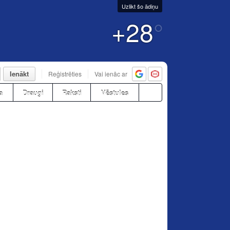
Uzlikt šo ādiņu
+28
°
Ienākt
Reģistrēties
Vai ienāc ar
a
Draugi
Raksti
Vēstules