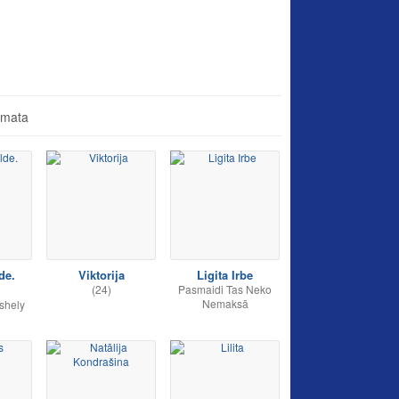
āmata
de.
Viktorija
Ligita Irbe
(24)
Pasmaidi Tas Neko
Nemaksā
shely