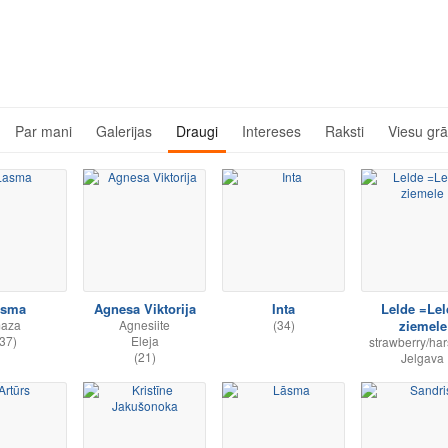
Par mani
Galerijas
Draugi
Intereses
Raksti
Viesu gr
asma
Agnesa Viktorija
Inta
Lelde =Lel
aza
Agnesiite
(34)
ziemele
37)
Eleja
strawberry/har
(21)
Jelgava