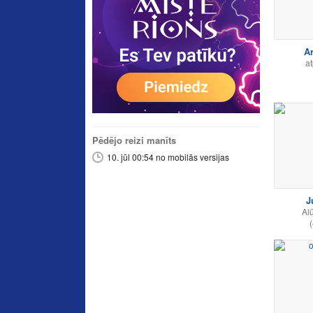
Ar
at
Pēdējo reizi manīts
10. jūl 00:54 no mobilās versijas
J
Al
(