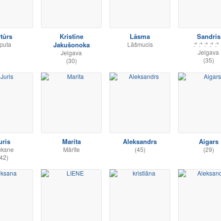
tūrs
Kristīne
Lāsma
Sandris
puta
Jakušonoka
Lāšmucis
:* :* :* :* :* 
Jelgava
Jelgava
(35)
(30)
uris
Marita
Aleksandrs
Aigars
ūksne
Mārīte
(45)
(29)
42)