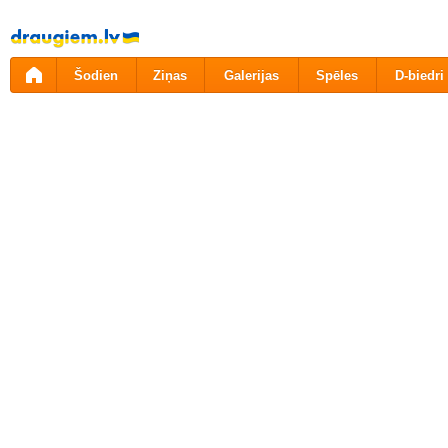
Pāriet
uz
saturu
Šodien
Ziņas
Galerijas
Spēles
D-biedri