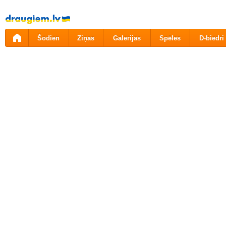
Pāriet
uz
saturu
Šodien
Ziņas
Galerijas
Spēles
D-biedri