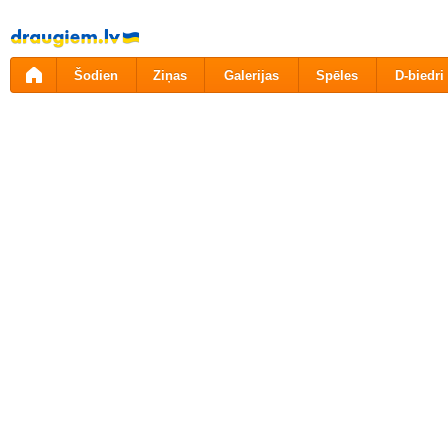
Pāriet
uz
saturu
Šodien
Ziņas
Galerijas
Spēles
D-biedri