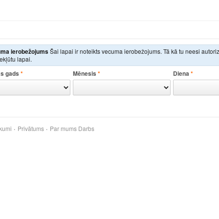
ma ierobežojums
Šai lapai ir noteikts vecuma ierobežojums. Tā kā tu neesi autor
iekļūtu lapai.
s gads
*
Mēnesis
*
Diena
*
kumi
Privātums
Par mums
Darbs