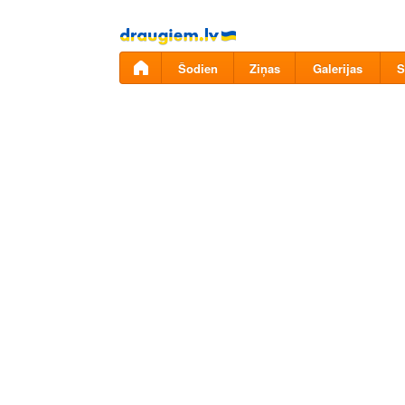
Pāriet
uz
saturu
Šodien
Ziņas
Galerijas
S