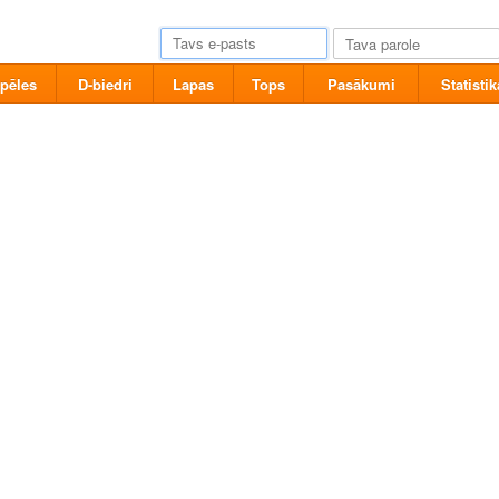
pēles
D-biedri
Lapas
Tops
Pasākumi
Statistik