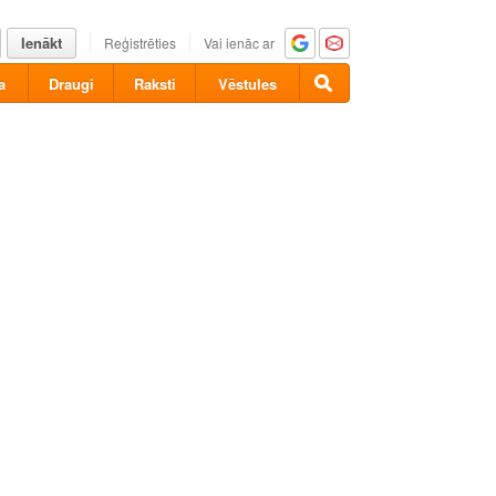
Ienākt
Reģistrēties
Vai ienāc ar
a
Draugi
Raksti
Vēstules