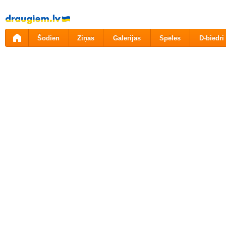
Pāriet
uz
saturu
Šodien
Ziņas
Galerijas
Spēles
D-biedri