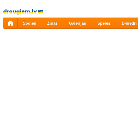
Pāriet
uz
saturu
Šodien
Ziņas
Galerijas
Spēles
D-biedri