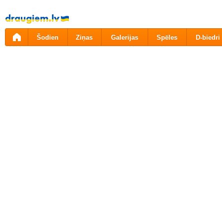
Pāriet
uz
saturu
Šodien
Ziņas
Galerijas
Spēles
D-biedri