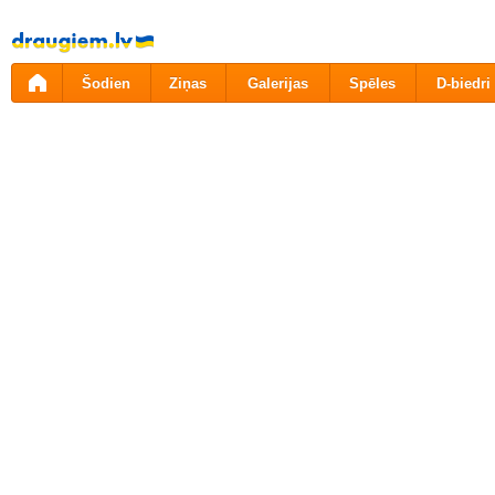
Pāriet
uz
saturu
Šodien
Ziņas
Galerijas
Spēles
D-biedri