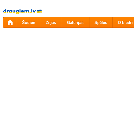
Pāriet
uz
saturu
Šodien
Ziņas
Galerijas
Spēles
D-biedri