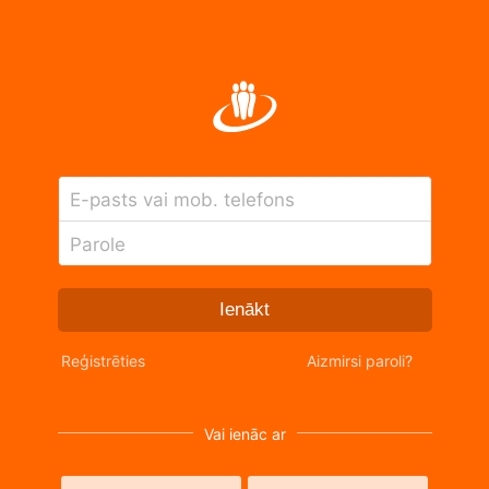
E-pasts vai mob. telefons
Parole
Ienākt
Reģistrēties
Aizmirsi paroli?
Vai ienāc ar