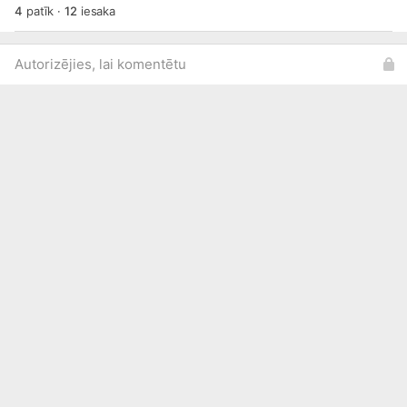
4
patīk
·
12
iesaka
Autorizējies, lai komentētu