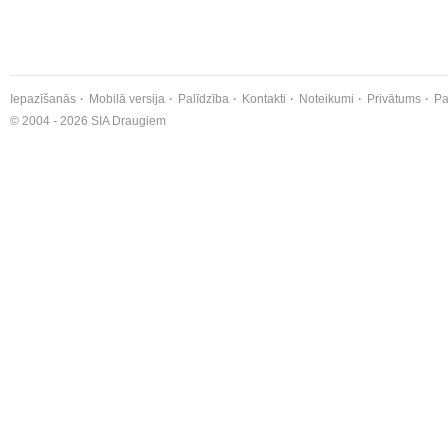
Iepazīšanās
Mobilā versija
Palīdzība
Kontakti
Noteikumi
Privātums
Pa
© 2004 - 2026 SIA Draugiem