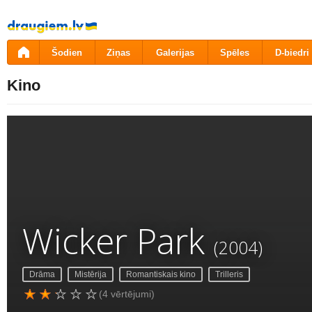
Pāriet
uz
saturu
Šodien
Ziņas
Galerijas
Spēles
D-biedri
Kino
Wicker Park
(2004)
Drāma
Mistērija
Romantiskais kino
Trilleris
(4 vērtējumi)