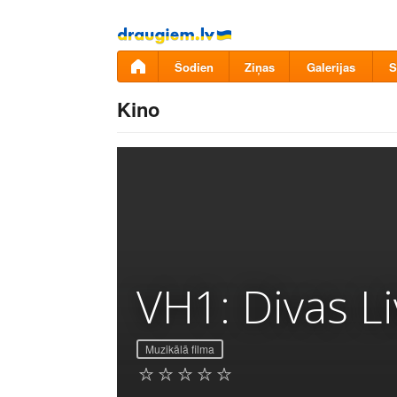
Pāriet
uz
saturu
Šodien
Ziņas
Galerijas
S
Kino
VH1: Divas L
Muzikālā filma