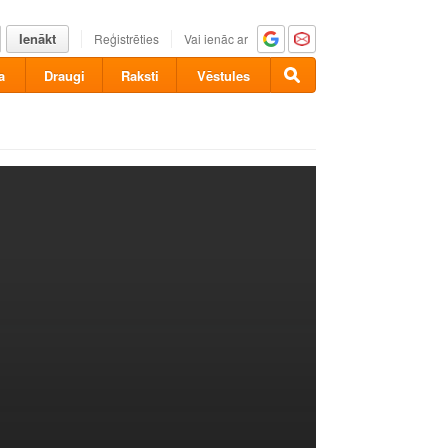
Ienākt
Reģistrēties
Vai ienāc ar
a
Draugi
Raksti
Vēstules