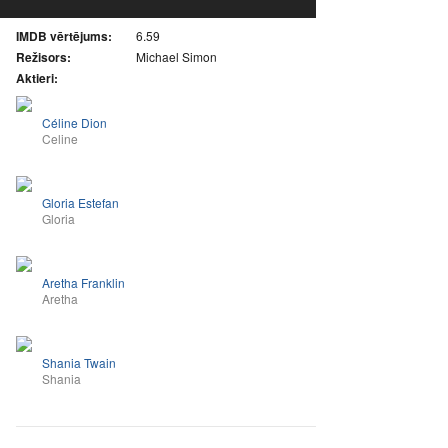
IMDB vērtējums:
6.59
Režisors:
Michael Simon
Aktieri:
Céline Dion
Celine
Gloria Estefan
Gloria
Aretha Franklin
Aretha
Shania Twain
Shania