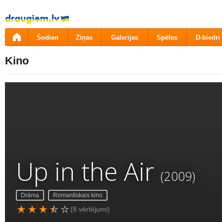
Pāriet
uz
saturu
Šodien
Ziņas
Galerijas
Spēles
D-biedri
Kino
Up in the Air
(2009)
Drāma
Romantiskais kino
(8 vērtējumi)