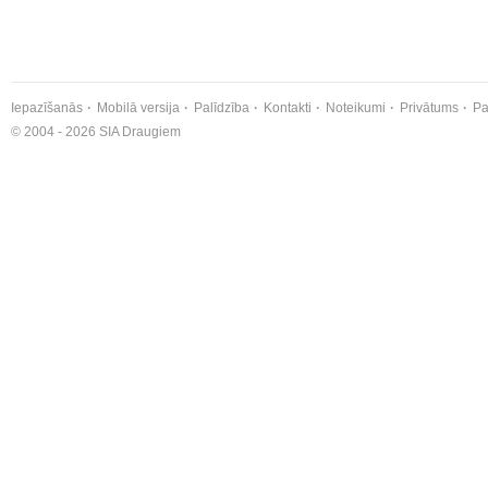
Iepazīšanās
Mobilā versija
Palīdzība
Kontakti
Noteikumi
Privātums
Pa
© 2004 - 2026 SIA Draugiem