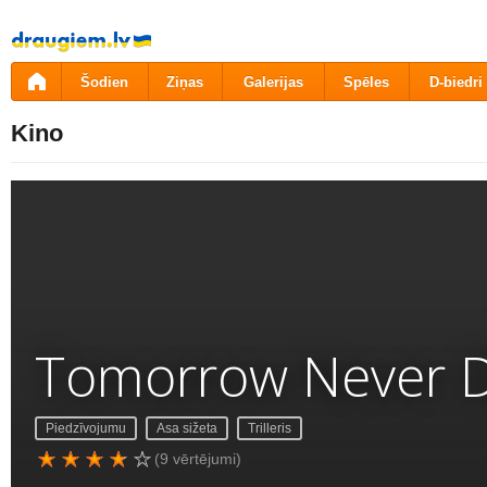
Pāriet
uz
saturu
Šodien
Ziņas
Galerijas
Spēles
D-biedri
Kino
Tomorrow Never D
Piedzīvojumu
Asa sižeta
Trilleris
(9 vērtējumi)