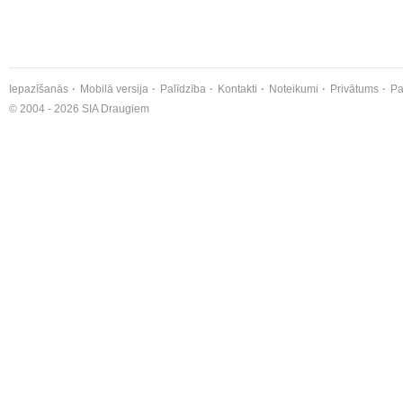
Iepazīšanās
Mobilā versija
Palīdzība
Kontakti
Noteikumi
Privātums
Pa
© 2004 - 2026 SIA Draugiem