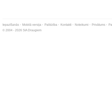
Iepazīšanās
Mobilā versija
Palīdzība
Kontakti
Noteikumi
Privātums
Pa
© 2004 - 2026 SIA Draugiem