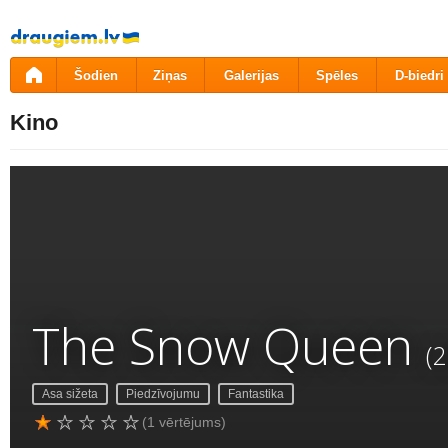
Pāriet
uz
saturu
Šodien
Ziņas
Galerijas
Spēles
D-biedri
Kino
The Snow Queen
(
Asa sižeta
Piedzīvojumu
Fantastika
(1 vērtējums)