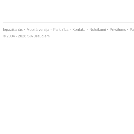
Iepazīšanās
Mobilā versija
Palīdzība
Kontakti
Noteikumi
Privātums
Pa
© 2004 - 2026 SIA Draugiem