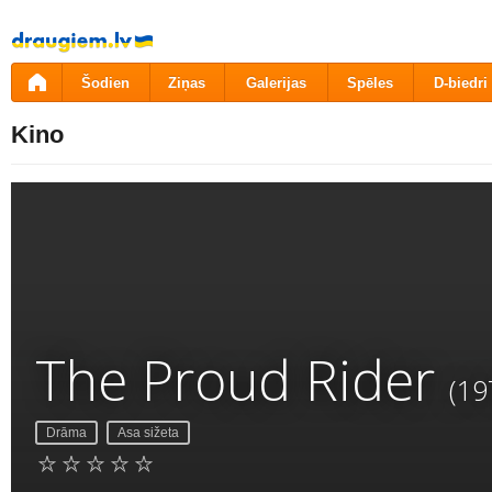
Pāriet
uz
saturu
Šodien
Ziņas
Galerijas
Spēles
D-biedri
Kino
The Proud Rider
(19
Drāma
Asa sižeta