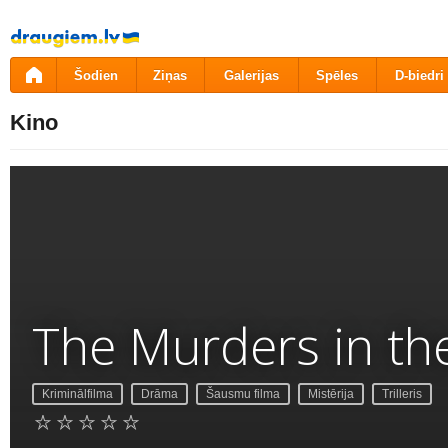
Pāriet
uz
saturu
Šodien
Ziņas
Galerijas
Spēles
D-biedri
Kino
The Murders in t
Kriminālfilma
Drāma
Šausmu filma
Mistērija
Trilleris