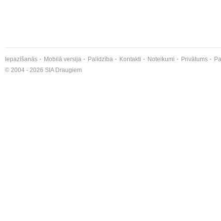
Iepazīšanās
Mobilā versija
Palīdzība
Kontakti
Noteikumi
Privātums
Pa
© 2004 - 2026 SIA Draugiem