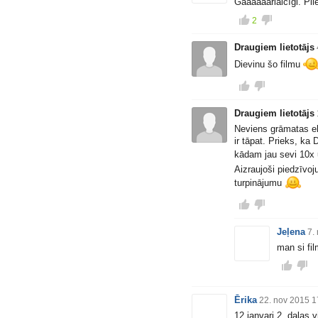
Gaaaaaarlaicīgi. Pli
2
Draugiem lietotājs
Dievinu šo filmu
Draugiem lietotājs
Neviens grāmatas ek
ir tāpat. Prieks, ka
kādam jau sevi 10x 
Aizraujoši piedzīvoju
turpinājumu
Jeļena
7.
man si fil
Ērika
22. nov 2015 1
12.janvari 2. dala