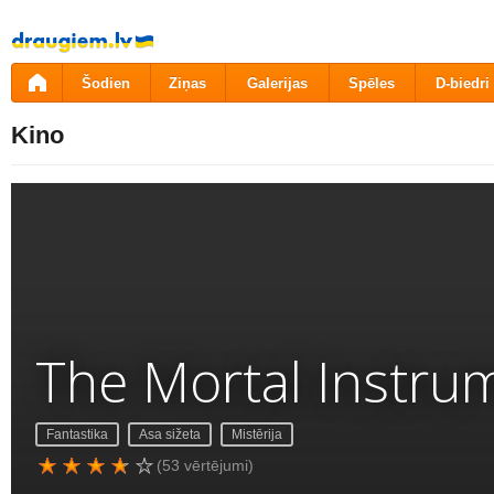
Pāriet
uz
saturu
Šodien
Ziņas
Galerijas
Spēles
D-biedri
Kino
The Mortal Instrum
Fantastika
Asa sižeta
Mistērija
(53 vērtējumi)