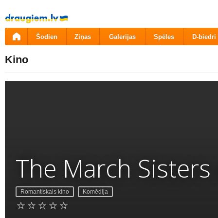
Pāriet
uz
saturu
Šodien
Ziņas
Galerijas
Spēles
D-biedri
Kino
The March Sisters
Romantiskais kino
Komēdija