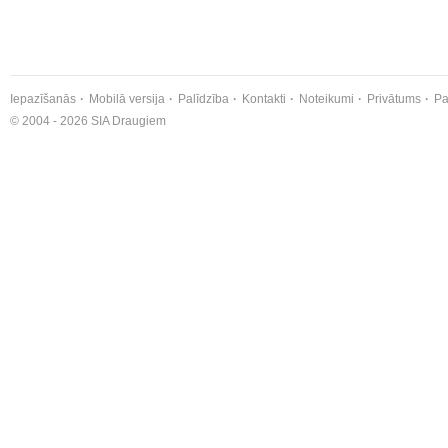
Iepazīšanās
Mobilā versija
Palīdzība
Kontakti
Noteikumi
Privātums
Pa
© 2004 - 2026 SIA Draugiem