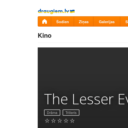
Pāriet
uz
saturu
Šodien
Ziņas
Galerijas
S
Kino
The Lesser Ev
Drāma
Trilleris