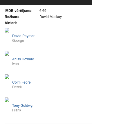
IMDB vērtējums:
6.69
Režisors:
David Mackay
Aktieri:
David Paymer
George
Arliss Howard
Ivan
Colm Feore
Derek
Tony Goldwyn
Frank