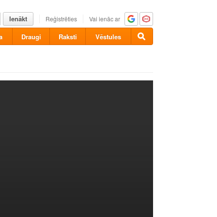
Ienākt
Reģistrēties
Vai ienāc ar
a
Draugi
Raksti
Vēstules