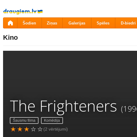
Pāriet
uz
saturu
Šodien
Ziņas
Galerijas
Spēles
D-biedri
Kino
The Frighteners
(199
Šausmu filma
Komēdija
(2 vērtējumi)