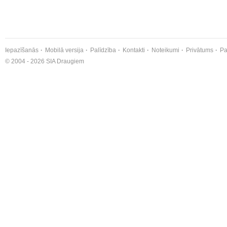
Iepazīšanās
Mobilā versija
Palīdzība
Kontakti
Noteikumi
Privātums
Pa
© 2004 - 2026 SIA Draugiem