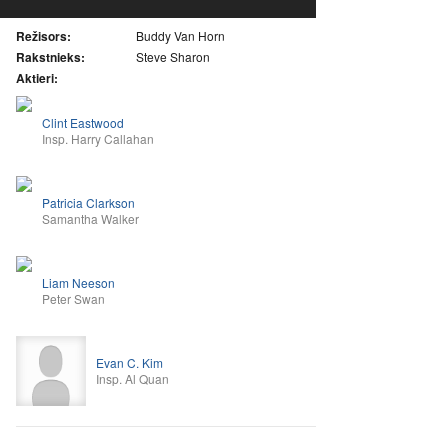
Režisors:
Buddy Van Horn
Rakstnieks:
Steve Sharon
Aktieri:
Clint Eastwood
Insp. Harry Callahan
Patricia Clarkson
Samantha Walker
Liam Neeson
Peter Swan
Evan C. Kim
Insp. Al Quan