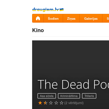
Pāriet
uz
saturu
Šodien
Ziņas
Galerijas
S
Kino
The Dead Po
Asa sižeta
Kriminālfilma
Trilleris
(2 vērtējumi)