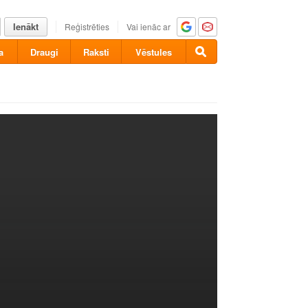
Ienākt
Reģistrēties
Vai ienāc ar
a
Draugi
Raksti
Vēstules