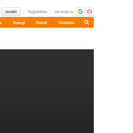
Ienākt
Reģistrēties
Vai ienāc ar
a
Draugi
Raksti
Vēstules