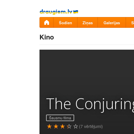
Pāriet
uz
saturu
Šodien
Ziņas
Galerijas
S
Kino
The Conjurin
Šausmu filma
(7 vērtējumi)