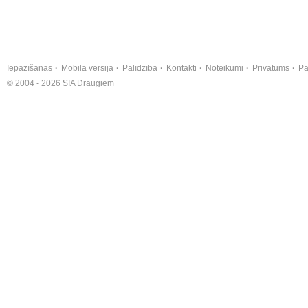
Iepazīšanās
Mobilā versija
Palīdzība
Kontakti
Noteikumi
Privātums
Pa
© 2004 - 2026 SIA Draugiem