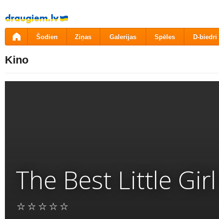
Pāriet
uz
saturu
Šodien
Ziņas
Galerijas
Spēles
D-biedri
Kino
The Best Little Gir