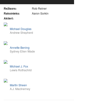
Režisors:
Rob Reiner
Rakstnieks:
Aaron Sorkin
Aktieri:
Michael Douglas
Andrew Shepherd
Annette Bening
Sydney Ellen Wade
Michael J. Fox
Lewis Rothschild
Martin Sheen
A.J. MacInerney