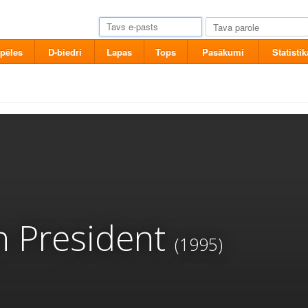
pēles
D-biedri
Lapas
Tops
Pasākumi
Statistik
 President
(1995)