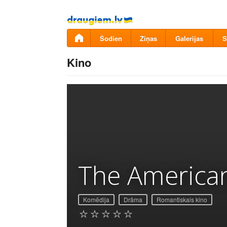
Pāriet
uz
saturu
Šodien
Ziņas
Galerijas
S
Kino
The American
Komēdija
Drāma
Romantiskais kino