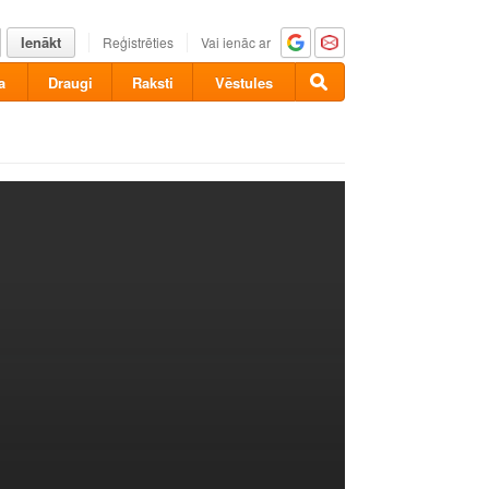
Ienākt
Reģistrēties
Vai ienāc ar
a
Draugi
Raksti
Vēstules