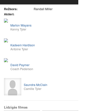
Režisors:
Randall Miller
Aktieri:
Marlon Wayans
Kenny Tyler
Kadeem Hardison
Antoine Tyler
David Paymer
Coach Pederson
Saundra McClain
Camille Tyler
Līdzīgās filmas