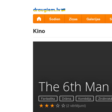
Pāriet
uz
saturu
Šodien
Ziņas
Galerijas
S
Kino
The 6th Man
Fantastika
Drāma
Komēdija
Zinātniskā
(2 vērtējumi)