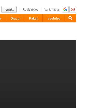
Ienākt
Reģistrēties
Vai ienāc ar
a
Draugi
Raksti
Vēstules