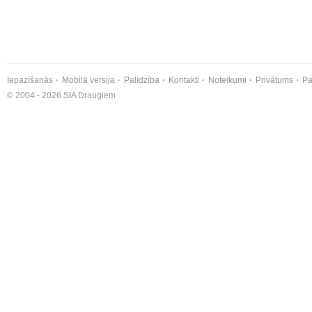
Iepazīšanās
Mobilā versija
Palīdzība
Kontakti
Noteikumi
Privātums
Pa
© 2004 - 2026 SIA Draugiem