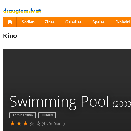
Pāriet
uz
saturu
Šodien
Ziņas
Galerijas
Spēles
D-biedri
Kino
Swimming Pool
(2003
Kriminālfilma
Trilleris
(4 vērtējumi)