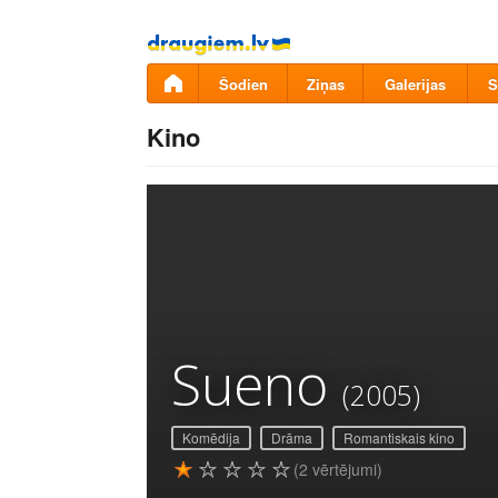
Pāriet
uz
saturu
Šodien
Ziņas
Galerijas
S
Kino
Sueno
(2005)
Komēdija
Drāma
Romantiskais kino
(2 vērtējumi)