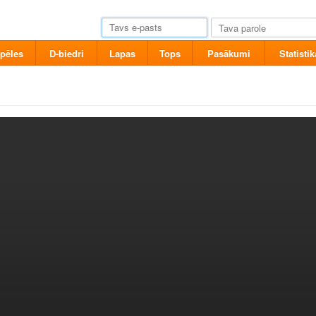
pēles
D-biedri
Lapas
Tops
Pasākumi
Statistik