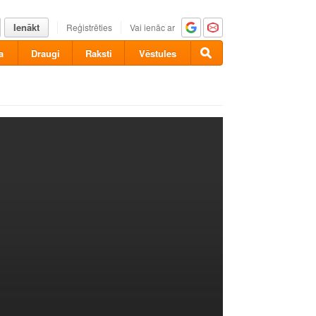
Ienākt
Reģistrēties
Vai ienāc ar
a
Draugi
Raksti
Vēstules