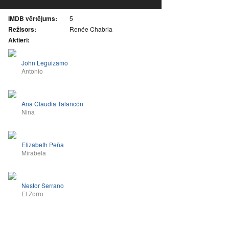
IMDB vērtējums:
5
Režisors:
Renée Chabria
Aktieri:
John Leguizamo
Antonio
Ana Claudia Talancón
Nina
Elizabeth Peña
Mirabela
Nestor Serrano
El Zorro