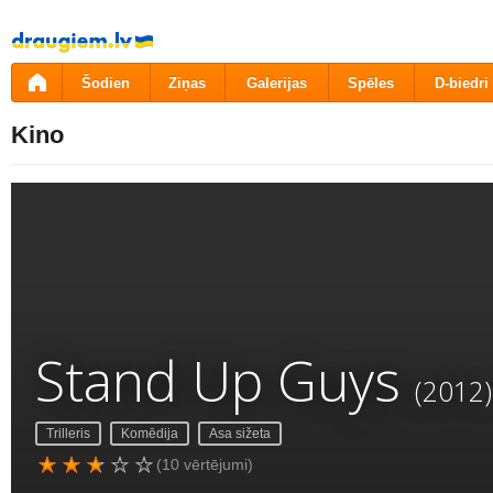
Pāriet
uz
saturu
Šodien
Ziņas
Galerijas
Spēles
D-biedri
Kino
Stand Up Guys
(2012)
Trilleris
Komēdija
Asa sižeta
(10 vērtējumi)