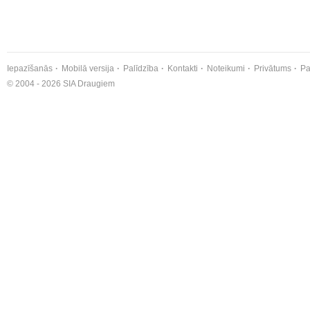
Iepazīšanās
Mobilā versija
Palīdzība
Kontakti
Noteikumi
Privātums
Pa
© 2004 - 2026 SIA Draugiem