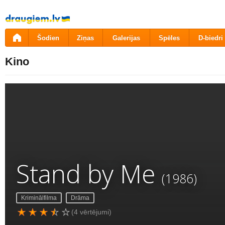
Pāriet
uz
saturu
Šodien
Ziņas
Galerijas
Spēles
D-biedri
Kino
Stand by Me
(1986)
Kriminālfilma
Drāma
(4 vērtējumi)