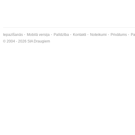
Iepazīšanās
Mobilā versija
Palīdzība
Kontakti
Noteikumi
Privātums
Pa
© 2004 - 2026 SIA Draugiem