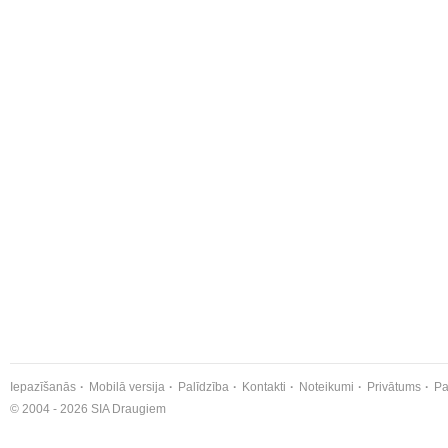
Iepazīšanās
Mobilā versija
Palīdzība
Kontakti
Noteikumi
Privātums
Pa
© 2004 - 2026 SIA Draugiem