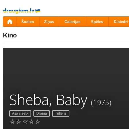
Pāriet
uz
saturu
Šodien
Ziņas
Galerijas
Spēles
D-biedri
Kino
Sheba, Baby
(1975)
Asa sižeta
Drāma
Trilleris