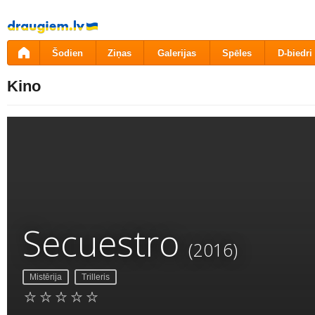
Pāriet
uz
saturu
Šodien
Ziņas
Galerijas
Spēles
D-biedri
Kino
Secuestro
(2016)
Mistērija
Trilleris