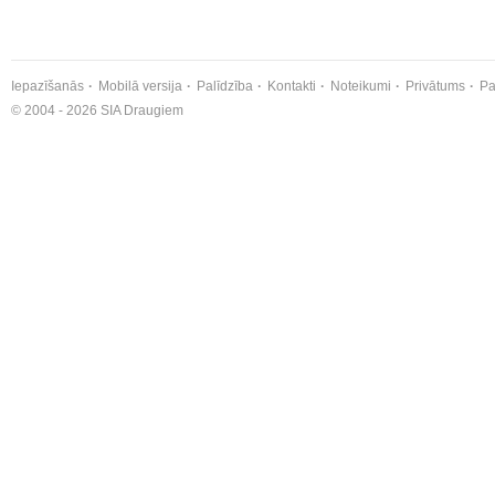
Iepazīšanās
Mobilā versija
Palīdzība
Kontakti
Noteikumi
Privātums
Pa
© 2004 - 2026 SIA Draugiem