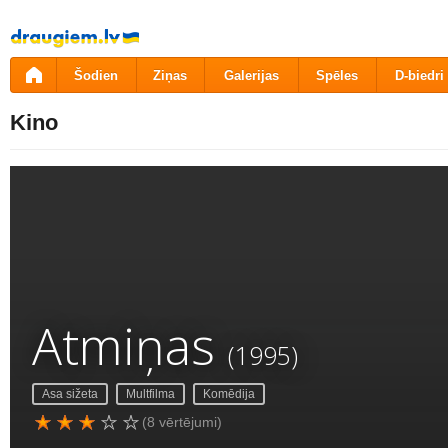
Pāriet
uz
saturu
Šodien
Ziņas
Galerijas
Spēles
D-biedri
Kino
Atmiņas
(1995)
Asa sižeta
Multfilma
Komēdija
(8 vērtējumi)