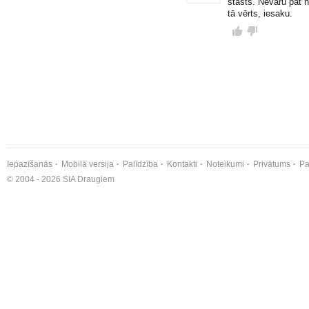
stāsts. Nevaru pat n
tā vērts, iesaku.
Iepazīšanās
Mobilā versija
Palīdzība
Kontakti
Noteikumi
Privātums
Pa
© 2004 - 2026 SIA Draugiem