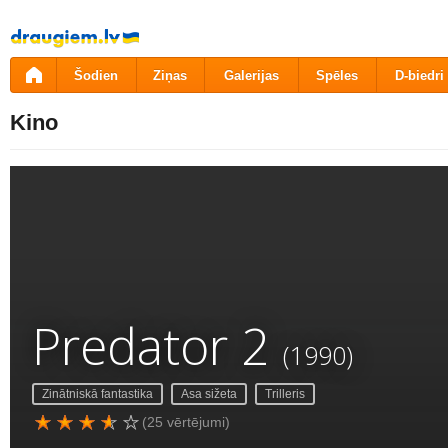
Pāriet
uz
saturu
Šodien
Ziņas
Galerijas
Spēles
D-biedri
Kino
Predator 2
(1990)
Zinātniskā fantastika
Asa sižeta
Trilleris
(25 vērtējumi)