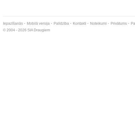
Iepazīšanās
Mobilā versija
Palīdzība
Kontakti
Noteikumi
Privātums
Pa
© 2004 - 2026 SIA Draugiem