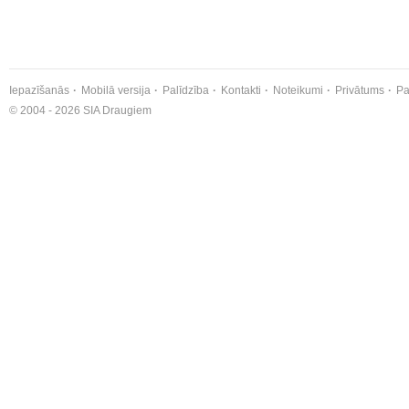
Iepazīšanās
Mobilā versija
Palīdzība
Kontakti
Noteikumi
Privātums
Pa
© 2004 - 2026 SIA Draugiem