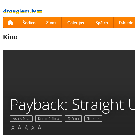
Pāriet
uz
saturu
Šodien
Ziņas
Galerijas
Spēles
D-biedri
Kino
Payback: Straight 
Asa sižeta
Kriminālfilma
Drāma
Trilleris