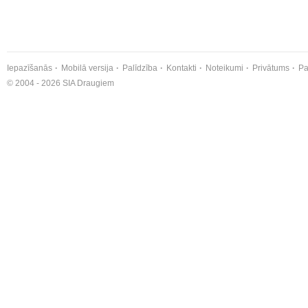
Iepazīšanās
Mobilā versija
Palīdzība
Kontakti
Noteikumi
Privātums
Pa
© 2004 - 2026 SIA Draugiem