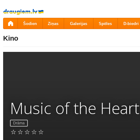
Pāriet
uz
saturu
Šodien
Ziņas
Galerijas
Spēles
D-biedri
Kino
Music of the Heart
Drāma