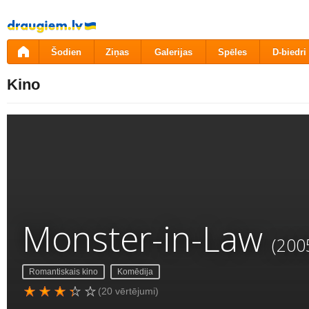
Pāriet
uz
saturu
Šodien
Ziņas
Galerijas
Spēles
D-biedri
Kino
Monster-in-Law
(200
Romantiskais kino
Komēdija
(20 vērtējumi)