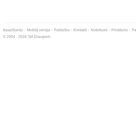
Iepazīšanās
Mobilā versija
Palīdzība
Kontakti
Noteikumi
Privātums
Pa
© 2004 - 2026 SIA Draugiem