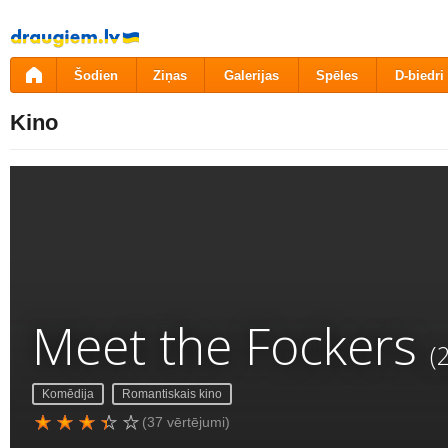
Pāriet
uz
saturu
Šodien
Ziņas
Galerijas
Spēles
D-biedri
Kino
Meet the Fockers
(
Komēdija
Romantiskais kino
(37 vērtējumi)