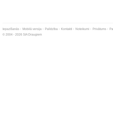
Iepazīšanās
Mobilā versija
Palīdzība
Kontakti
Noteikumi
Privātums
Pa
© 2004 - 2026 SIA Draugiem