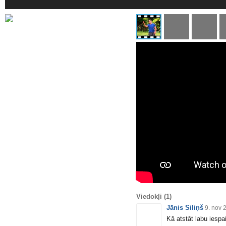
Viedokļi
(1)
Jānis Siliņš
9. nov 
Kā atstāt labu iesp